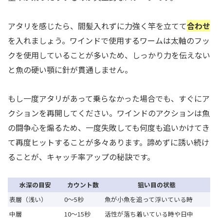
アタリを感じたら、間髪入れずに力強く竿を立てて
合わせ
を入れましょう。ワインドで使用するワームは太軸のフッ
クを使用していることが多いため、しっかり力を伝えない
と魚の硬い顎に針が貫通しません。
もし一度アタリがあって乗らなかった場合でも、すぐにア
クションを再開してください。ワインドのアクションは魚
の闘争心を煽るため、一度失敗しても何度も追いかけてき
て再度ヒットすることが多々あります。諦めずに誘い続け
ることが、キャッチ率アップの秘訣です。
水深の目安
カウント数
狙い目の状態
表層（浅い）
0〜5秒
魚が小魚を追って浮いている時
中層
10〜15秒
活性が落ち着いている時や日中