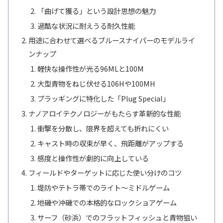
「曲げて獲る」という設計思想の魅力
過酷な状況に耐えうる耐久性能
用途に合わせて選べるブルースナイパーのモデルライ
ンナップ
軽快な操作性が光る96MLと100M
大型青物をねじ伏せる106Hや100MH
プラッギングに特化した「Plug Special」
ナノアロイテクノロジーがもたらす革新的な性能
衝撃を分散し、限界を超えても折れにくい
キャスト時の収束が早く、飛距離がアップする
感度と操作性が劇的に向上している
フィールドやターゲットに応じた使い分けのコツ
堤防やテトラ帯でのライト〜ミドルゲーム
地磯や沖磯での本格的なロックショアゲーム
サーフ（砂浜）でのフラットフィッシュと青物狙い