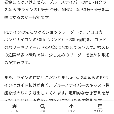
妥協してはいけません。ブルースナイパーのML〜Mクラ
スならPEラインの1.5号〜2号、MH以上なら3号〜4号を基
準にするのが一般的です。
PEラインの先につけるショックリーダーは、フロロカー
ボンかナイロンの30lb（ポンド）〜80lb程度を、ロッド
のパワーやフィールドの状況に合わせて選びます。根ズレ
の危険が多い磯場では、少し太めのリーダーを長めに取る
のが定石です。
また、ラインの質にもこだわりましょう。8本編みのPEラ
インはガイド抜けが良く、ブルースナイパーのキャスト性
能を最大限に引き出してくれます。定期的な巻き替えを怠
らないことが、不意の大物を逃さないための鉄則です。
ホーム
検索
トップ
サイドバー