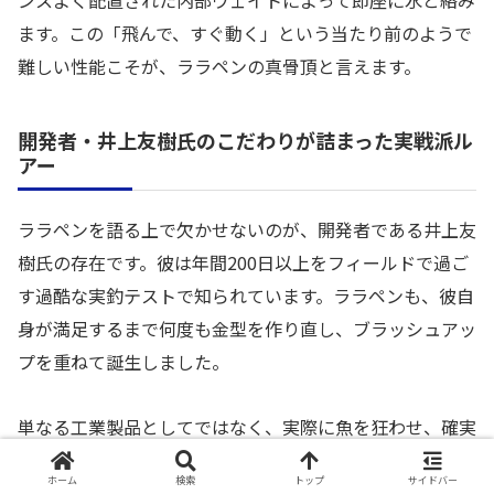
ンスよく配置された内部ウェイトによって即座に水と絡み
ます。この「飛んで、すぐ動く」という当たり前のようで
難しい性能こそが、ララペンの真骨頂と言えます。
開発者・井上友樹氏のこだわりが詰まった実戦派ル
アー
ララペンを語る上で欠かせないのが、開発者である井上友
樹氏の存在です。彼は年間200日以上をフィールドで過ご
す過酷な実釣テストで知られています。ララペンも、彼自
身が満足するまで何度も金型を作り直し、ブラッシュアッ
プを重ねて誕生しました。
単なる工業製品としてではなく、実際に魚を狂わせ、確実
にキャッチするための「道具」として磨き上げられていま
ホーム
検索
トップ
サイドバー
す。例えば、ルアーの目の輝きや、光の透過具合など、魚