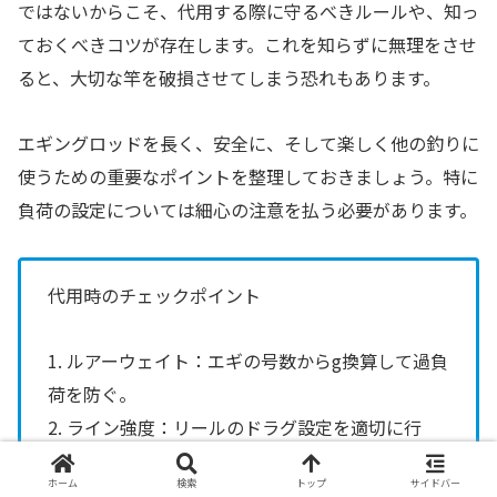
ではないからこそ、代用する際に守るべきルールや、知っ
ておくべきコツが存在します。これを知らずに無理をさせ
ると、大切な竿を破損させてしまう恐れもあります。
エギングロッドを長く、安全に、そして楽しく他の釣りに
使うための重要なポイントを整理しておきましょう。特に
負荷の設定については細心の注意を払う必要があります。
代用時のチェックポイント
1. ルアーウェイト：エギの号数からg換算して過負
荷を防ぐ。
2. ライン強度：リールのドラグ設定を適切に行
い、竿への負担を逃がす。
ホーム
検索
トップ
サイドバー
3. 投げ方：重いものを投げる際は「タラシ」を長