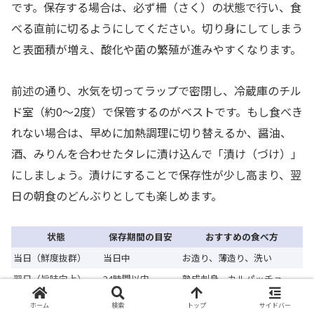
です。保存する場合は、必ず柵（さく）の状態で行い、食
べる直前に切るようにしてください。切り身にしてしまう
と表面積が増え、酸化や菌の繁殖が進みやすくなります。
前述の通り、水気を切ってラップで密閉し、冷蔵庫のチル
ド室（約0〜2度）で保管するのがベストです。もし食べき
れない場合は、早めに加熱調理に切り替えるか、醤油、
酒、みりんを合わせたタレに漬け込んで「漬け（づけ）」
にしましょう。漬けにすることで保存性が少し高まり、翌
日の朝食のどんぶりとしても楽しめます。
状態
保存期間の目安
おすすめの食べ方
当日（鮮度抜群）
当日中
お造り、薄造り、洗い
翌日（旨味向上）
24時間以内
熟成刺身、カルパッチョ
2日後（限界点）
48時間以内
漬け、加熱調理を推奨
ホーム
検索
トップ
サイドバー